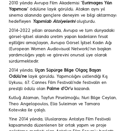
2010 yılında Avrupa Film Akademisi “
Eurimages Yılın
Yapımcısı
” ödülüne layık görüldü. Atakan aynı yıl
sinema alanında gençlere deneyim ve bilgi aktarmayı
hedefleyen
Yapımlab Atölyelerini
oluşturdu.
2014-2022 yılları arasında, Avrupa ve tüm dünyadaki
görsel-işitsel alanda üretim yapan kadınların fırsat
eşitliğini amaçlayan, Avrupa Görsel İşitsel Kadın Ağı
(European Women Audiovisual Network)’nın başkan
yardımcılığını yaptı ve görevini onursal üye olarak
sürdürmektedir.
2014 yılında,
Uçan Süpürge Bilge Olgaç Başarı
Ödülü’ne
layık görüldü. Yapımcılığını üstlendiği Kış
Uykusu, 67. Cannes Film Festivali’nde festivalin en
prestijli ödülü olan
Palme d’Or’u
kazandı.
Kutluğ Ataman, Tayfun Pirselimoğlu, Nuri Bilge Ceylan,
Theo Angelopoulos, Elia Suleiman ve Tamara
Kotevska ile çalıştı.
Yine 2014 yılında, Uluslararası Antalya Film Festivali
kapsamında düzenlenen bir ortak yapım ve proje