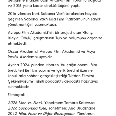
geliştirme marketi olan Antalya Film Forum’u başlattı
ve 2018 yılına kadar direktörlüğünü yaptı.
2016 yılından beri, Sabancı Vakfı tarafından hayata
geçirilen Sabancı Vakfı Kısa Film Platformu’nun sanat
yönetmenliğini yapmaktadır.
Avrupa Film Akademisi’nin bir projesi olan ‘Genç
İzleyici Ödülü’ çalışmasının Türkiye bölümünü organize
etmektedir.
Oscar Akademisi, Avrupa Film Akademisi ve Asya
Pasifik Akademisi üyesidir.
Ayrıca 2024 yılından itibaren, bu çağın önemli film
üreticileri ile film yapımı ve içerik üretimi üzerine
konuklarla sohbet gerçekleştirdiği ‘Neden Filmimi
Çekemiyorum?’ isimli podcast/videocast’i hazırlayıp
sunmaktadır.
Filmografi
2026 Man vs. Flock
, Yönetmen: Tamara Kotevska
2026 Supporting Role
, Yönetmen: Ana Urudzhade
2022
Hilal, Feza ve Diğer Gezegenler
, Yönetmen: